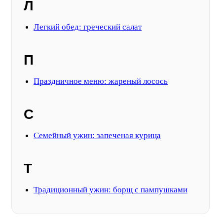
Л
Легкий обед: греческий салат
П
Праздничное меню: жареный лосось
С
Семейный ужин: запеченая курица
Т
Традиционный ужин: борщ с пампушками