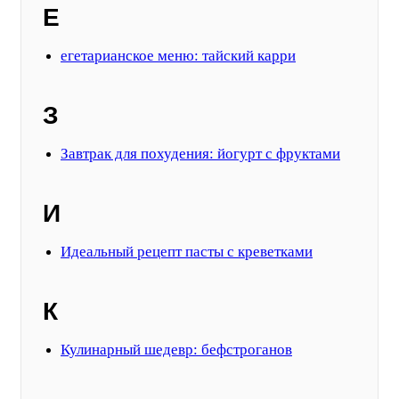
Е
егетарианское меню: тайский карри
З
Завтрак для похудения: йогурт с фруктами
И
Идеальный рецепт пасты с креветками
К
Кулинарный шедевр: бефстроганов