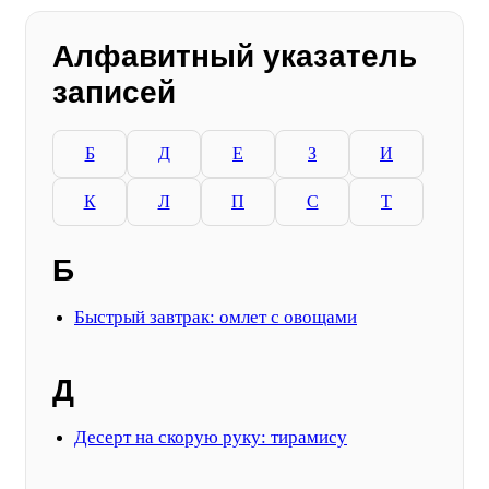
Алфавитный указатель
записей
Б
Д
Е
З
И
К
Л
П
С
Т
Б
Быстрый завтрак: омлет с овощами
Д
Десерт на скорую руку: тирамису